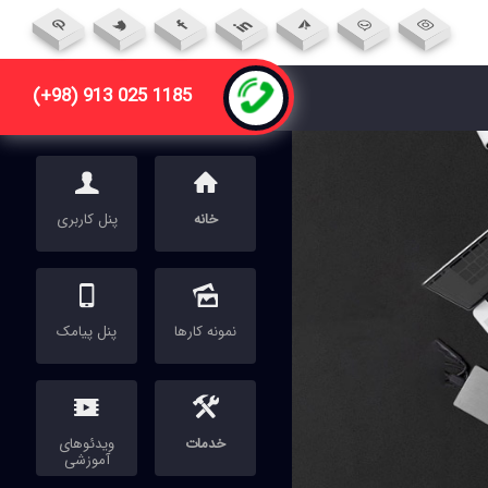
(+98) 913 025 1185


خانه
پنل کاربری


نمونه کارها
پنل پیامک


خدمات
ویدئوهای
آموزشی